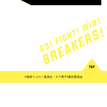
©朝井リョウ／集英社・チア男子!!製作委員会