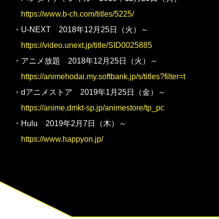
https://www.b-ch.com/titles/5225/
・U-NEXT 2018年12月25日（火）～
https://video.unext.jp/title/SID0025885
・アニメ放題 2018年12月25日（火）～
https://animehodai.my.softbank.jp/s/titles?filter=t
・dアニメストア 2019年1月25日（金）～
https://anime.dmkt-sp.jp/animestore/tp_pc
・Hulu 2019年2月7日（木）～
https://www.happyon.jp/