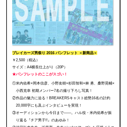
ブレイカーズ男祭り 2016 パンフレット ＜新商品＞
￥2,500（税込）
サイズ：A4横長仕上がり（20P）
★パンフレットのここがスゴい！
①米内佑希×岡本信彦、小野友樹×杉田智和×林 勇、桑野晃輔×
小西克幸 初期メンバー7名の撮り下ろし写真！
②作品の魅力に迫る！BREAKERSキャスト総勢16名の計約
20,000字にも及ぶインタビューを実現！
③オーディションから今日まで——。ハル役・米内佑希が振
り返る『チア男子!!』のあゆみ！