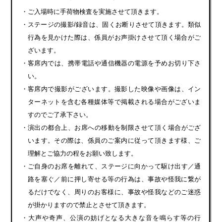
・ご入場時に手荷物検査を実施させて頂きます。
・ステージの撮影/録音は、固くお断りさせて頂きます。類似
行為を見かけた際は、係員がお声掛けさせて頂く場合がご
ざいます。
・客席内では、携帯電話や通信機器の電源を予めお切り下さ
い。
・客席内で撮影がございます。撮影した映像や画像は、イン
ターネットを含む各種媒体等で掲載される場合がございま
すのでご了承下さい。
・演出の都合上、お席への移動を制限させて頂く場合がござ
います。その際は、係員のご案内に従って頂きます様、ご
理解とご協力の程をお願い致します。
・ご自身のお席を離れて、ステージに向かって駆け出す／通
路を塞ぐ／前に押し寄せる等の行為は、事故や怪我に繋が
るだけでなく、周りのお客様に、事故や怪我などのご迷惑
が掛かりますので禁止とさせて頂きます。
・大声や奇声、公演の妨げとなる大きな音を鳴らす等の行