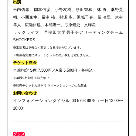
出演
米内佑希、岡本信彦、小野友樹、杉田智和、林 勇、桑野晃
輔、小西克幸
、
畠中 祐、村瀬 歩、沢城千春、勝 杏里、木村
隼人、広瀬裕也、木島隆一、弓原健史、文曄星
ラックライフ、早稲田大学男子チアリーディングチーム
SHOCKERS
※出演者は予告なく変更になる場合がございます。
※出演者変更に伴う、チケットの払い戻しは致しません。
チケット料金
全席指定 S席 7,500円／A席 5,500円（各税込）
※3歳以上有料 ※転売禁止
※転売チケット入場不可 ※オークションへの出品禁止
お問い合わせ
インフォメーションダイヤル 03-5793-8878（平日13:00〜
18:00）
グッズ