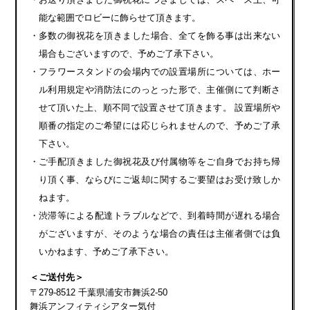
能な範囲でロビーに飾らせて頂きます。
・多数の御祝花を頂きました場合、全てを飾る事は出来ない
場合もございますので、予めご了承下さい。
・フラワースタンドの会場内での設置場所については、ホー
ル利用規定や消防法にのっとった形で、主催側にて判断さ
せて頂いた上、順不同で設置させて頂きます。 設置場所や
順番の指定のご希望には応じられませんので、予めご了承
下さい。
・ご手配頂きました御祝花及び付属物等をご自身でお持ち帰
り頂く事、ならびにご返却に関するご要望はお受け致しか
ねます。
・渋滞等による配達トラブルなどで、到着時間が遅れる場合
がございますが、そのような場合の責任は主催者側では負
いかねます、予めご了承下さい。
＜ご送付先＞
〒279-8512 千葉県浦安市舞浜2-50
舞浜アンフィティシアター気付