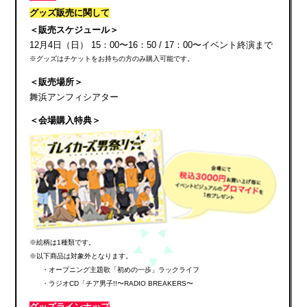
グッズ販売に関して
＜販売スケジュール＞
12月4日（日） 15：00〜16：50 / 17：00〜イベント終演まで
※グッズはチケットをお持ちの方のみ購入可能です。
＜販売場所＞
舞浜アンフィシアター
＜会場購入特典＞
※絵柄は1種類です。
※以下商品は対象外となります。
・オープニング主題歌「初めの一歩」ラックライフ
・ラジオCD「チア男子!!〜RADIO BREAKERS〜
グッズラインナップ