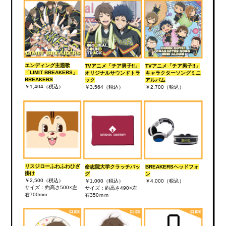
エンディング主題歌
TVアニメ「チア男子!!」
TVアニメ「チア男子!!」
「LIMIT BREAKERS」
オリジナルサウンドトラ
キャラクターソングミニ
BREAKERS
ック
アルバム
￥1,404（税込）
￥3,564（税込）
￥2,700（税込）
リスジローふわふわひざ
命志院大学クラッチバッ
BREAKERSヘッドフォ
掛け
グ
ン
￥2,500（税込）
￥1,000（税込）
￥4,000（税込）
サイズ：約高さ500×左
サイズ：約高さ490×左
右700mm
右350ｍｍ